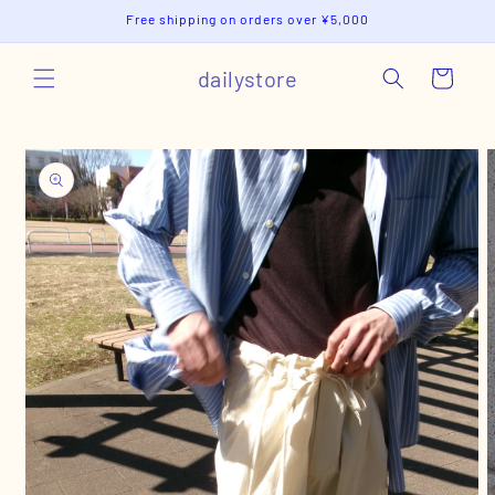
コンテ
Free shipping on orders over ¥5,000
ンツに
進む
カ
dailystore
ー
ト
商品情
報にス
キップ