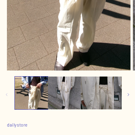
モ
ー
ダ
ル
で
メ
デ
ィ
ア
(1)
(
dailystore
を
開