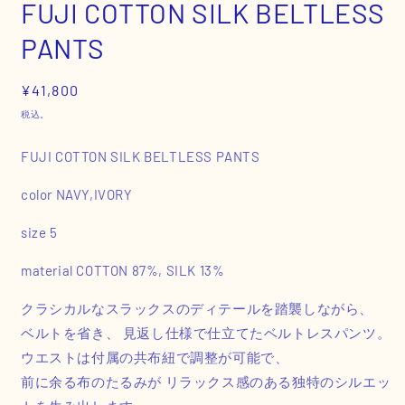
FUJI COTTON SILK BELTLESS
く
PANTS
通
¥41,800
常
税込。
価
格
FUJI COTTON SILK BELTLESS PANTS
color NAVY,IVORY
size 5
material COTTON
87%, SILK 13%
クラシカルなスラックスのディテールを踏襲しながら、
ベルトを省き、 見返し仕様で仕立てたベルトレスパンツ。
ウエストは付属の共布紐で調整が可能で、
前に余る布のたるみが リラックス感のある独特のシルエッ